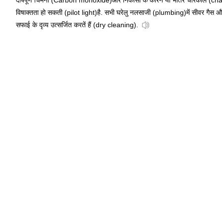
दोषपूर्ण चिमनी (Carbon monoxide)और निकासी के कारन या भीतर चारकोल (charcoa
विषाक्तता हो सकती (pilot light)है. सभी घरेलु नलसाजी (plumbing)में सीवर गैस औ
सफाई के दृव्य उत्सर्जित करतें हैं (dry cleaning).