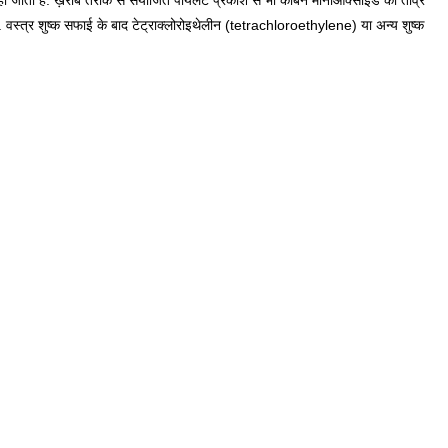
ा हैं. ख़राब तरीके से संयोजित पायलट प्रकाश से भी कार्बन मोनोऑक्साइड की तीव्र
वस्त्र शुष्क सफाई के बाद टेट्राक्लोरोइथेलीन (tetrachloroethylene) या अन्य शुष्क