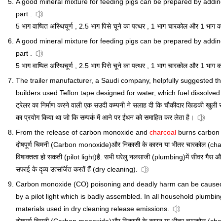
A good mineral mixture for feeding pigs can be prepared by addi
part .
5 भाग वाष्पित अस्थिचूर्ण , 2.5 भाग पिसे चूने का पत्थर , 1 भाग चारकोल और 1 भ
A good mineral mixture for feeding pigs can be prepared by addin
part .
5 भाग वाष्पित अस्थिचूर्ण , 2.5 भाग पिसे चूने का पत्थर , 1 भाग चारकोल और 1 भ
The trailer manufacturer, a Saudi company, helpfully suggested
builders used Teflon tape designed for water, which fuel dissolved
ट्रेलर का निर्माण करने वाली एक सउदी कम्पनी ने सलाह दी कि चौकीदार खिडकी खुली रखें
का प्रयोग किया था जो कि सम्पर्क में आने पर ईंधन को समाहित कर लेता है।
From the release of carbon monoxide and
charcoal
burns carbon
दोषपूर्ण चिमनी (Carbon monoxide)और निकासी के कारन या भीतर चारकोल (charcoa
विषाक्तता हो सकती (pilot light)है. सभी घरेलु नलसाजी (plumbing)में सीवर गैस औ
सफाई के दृव्य उत्सर्जित करतें हैं (dry cleaning).
Carbon monoxide (CO) poisoning and deadly harm can be caused 
by a pilot light which is badly assembled. In all household plumbi
materials used in dry cleaning release emissions.