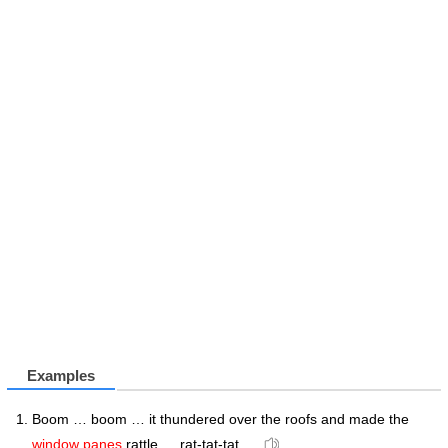
Examples
Boom … boom … it thundered over the roofs and made the
window panes
rattle … rat-tat-tat …