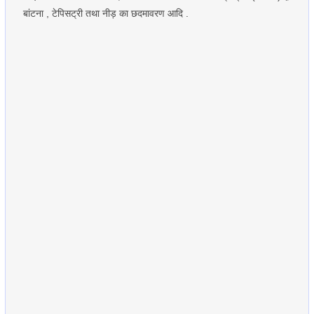
बांटना , टेपिसट्री तथा नीड़ का छदमावरण आदि .