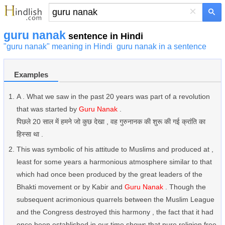
×
guru nanak
sentence in Hindi
"guru nanak" meaning in Hindi
guru nanak in a sentence
Examples
A . What we saw in the past 20 years was part of a revolution
that was started by
Guru Nanak
.
पिछले 20 साल में हमने जो कुछ देखा , वह गुरुनानक की शुरू की गई क्रांति का
हिस्सा था .
This was symbolic of his attitude to Muslims and produced at ,
least for some years a harmonious atmosphere similar to that
which had once been produced by the great leaders of the
Bhakti movement or by Kabir and
Guru Nanak
. Though the
subsequent acrimonious quarrels between the Muslim League
and the Congress destroyed this harmony , the fact that it had
once been established in our time shows that pure religion free