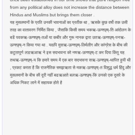
from any political alloy does not increase the distance between
Hindus and Muslims but brings them closer .
यह मुसलमानों के प्रति उनकी भावनाओं का प्रतीक था , ऋसके कुछ वर्षो तक उसी
तरह का वातावरण निर्मित किया , जैसाकि किसी समय भकऋ-ऊण्श्छ्ष्-ति आंदोलन के
बडें पवकऋ-ऊण्श्छ्ष्-तओं या कबीर और गुरू नानक द्वारा उतऋ-ऊण्श्छ्ष्-पनऋ-
ऊण्श्छ्ष्-न किया गया था . यद्यपि मुसऋ-ऊण्श्छ्ष्-लिर्मलीग और कांग्रेस के बीच की
कटुतापूर्ण लडऋआऋ ने इस सदभावना को नषऋ-ऊण्श्छ्ष्-ट कर दिया किंतु यह
तथऋ-ऊण्श्छ्ष्-य कि हमारे समय में एक बार सदभावना सऋ-ऊण्श्छ्ष्-थापित हुयी थी
, प्रकट करता है कि राजनैतिक समझऋता से मकऋ-ऊण्श्छ्ष्-त विशुद्ध धर्म हिंदू और
मुसलमानों के बीच की दूरी नहीं बढऋआते बलऋ-ऊण्श्छ्ष्-कि उनको एक दूसरे के
अधिक निकट लाने में सहायक होते है