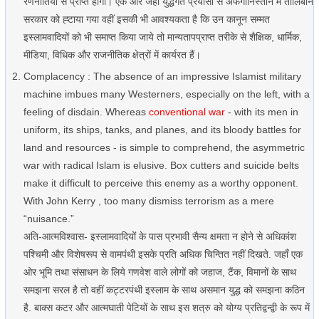
रणनीतियों से प्राप्त होगी। एक ओर जहाँ युद्धगत प्रयासों से अफगानिस्तान में तालिबान
सरकार को ह्टाया गया वहीं इसकी भी आवश्यकता है कि उन कानून सम्मत
इस्लामवादियों को भी समाप्त किया जाये तो मान्यतापप्राप्त तरीके से शैक्षिक, धार्मिक,
मीडिया, विधिक और राजनीतिक क्षेत्रों में कार्यरत हैं।
Complacency : The absence of an impressive Islamist military
machine imbues many Westerners, especially on the left, with a
feeling of disdain. Whereas
conventional war
- with its men in
uniform, its ships, tanks, and planes, and its bloody battles for
land and resources - is simple to comprehend, the asymmetric
war with radical Islam is elusive. Box cutters and suicide belts
make it difficult to perceive this enemy as a worthy opponent.
With John Kerry , too many dismiss terrorism as a mere
“nuisance.”
अति-आत्मविश्वास- इस्लामवादियों के पास प्रभावी सैन्य क्षमता न होने से अधिकांश
पश्चिमी और विशेषरूप से वामपंथी इसके प्रति अधिक चिन्तित नहीं दिखते. जहाँ एक
ओर भूमि तथा संसाधन के लिये गणवेश वाले लोगों को जहाज, टैंक, विमानों के साथ
समझना सरल है तो वहीं कट्टरपंथी इस्लाम के साथ असमान युद्ध को समझना कठिन
है. बाक्स कटर और आत्मघाती पेटियों के साथ इस शत्रु को योग्य प्रतिद्वन्द्वी के रूप में