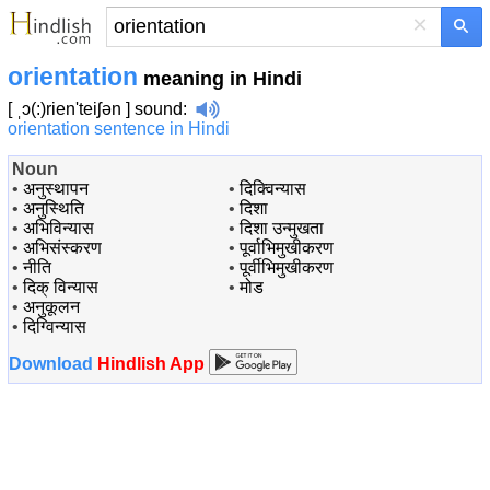
×
orientation
meaning in Hindi
[ ˌɔ(:)rien'teiʃən ]
sound
:
orientation sentence in Hindi
Noun
•
अनुस्थापन
•
दिक्विन्यास
•
अनुस्थिति
•
दिशा
•
अभिविन्यास
•
दिशा उन्मुखता
•
अभिसंस्करण
•
पूर्वाभिमुखीकरण
•
नीति
•
पूर्वीभिमुखीकरण
•
दिक् विन्यास
•
मोड
•
अनुकूलन
•
दिग्विन्यास
Download
Hindlish App