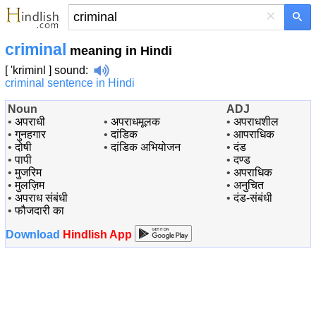
×
criminal
meaning in Hindi
[ 'kriminl ]
sound
:
criminal sentence in Hindi
Noun
ADJ
•
अपराधी
•
अपराधमूलक
•
अपराधशील
•
गुनहगार
•
दांडिक
•
आपराधिक
•
दोषी
•
दांडिक अभियोजन
•
दंड
•
पापी
•
दण्ड
•
मुजरिम
•
अपराधिक
•
मुलज़िम
•
अनुचित
•
अपराध संबंधी
•
दंड-संबंधी
•
फौजदारी का
Download
Hindlish App