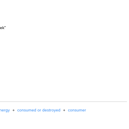
eek"
nergy
consumed or destroyed
consumer