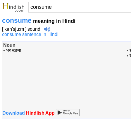
consume
meaning in Hindi
[ kən'sju:m ]
sound
:
consume sentence in Hindi
Noun
•
भर उठना
•
•
Download
Hindlish App