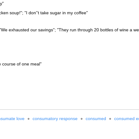
y"
ken soup!"; "I don''t take sugar in my coffee"
; "We exhausted our savings"; "They run through 20 bottles of wine a w
 course of one meal"
nsumate love
consumatory response
consumed
consumed e